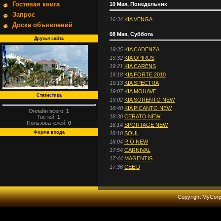
Гостевая книга
10 Мая, Понедельник
Запрос
16:34
KIA VENGA
Доска объявлений
08 Мая, Суббота
Друзья сайта
19:35
KIA CADENZA
19:32
KIA OPIRUS
19:21
KIA CARENS
19:18
KIA FORTE 2010
19:13
KIA SPECTRA
19:07
KIA MOHAVE
Статистика
19:02
KIA SORENTO NEW
18:40
KIA PICANTO NEW
Онлайн всего:
1
18:30
CERATO NEW
Гостей:
1
Пользователей:
0
18:14
SPORTAGE NEW
Форма входа
18:10
SOUL
18:04
RIO NEW
17:54
CARNIVAL
17:44
MAGENTIS
17:36
CEE'D
Copyright MyCor