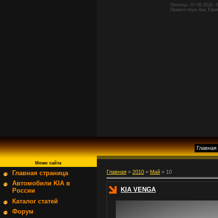
Пятница, 07.08.2026, 
Приветствую Вас
Гос
Главная
Меню сайта
Главная
»
2010
»
Май
»
10
Главная страница
Автомобили KIA в
KIA VENGA
России
Каталог статей
Форум