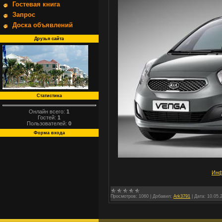
Гостевая книга
Запрос
Доска объявлений
Друзья сайта
Статистика
Онлайн всего:
1
Гостей:
1
Пользователей:
0
Форма входа
Инф
Просмотров:
1060
|
Добавил:
Ark3791
|
Дата:
10.05.