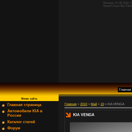
Пятница, 07.08.2026, 
Приветствую Вас
Гос
Главная
Меню сайта
Главная
»
2010
»
Май
»
10
» KIA VENGA
Главная страница
Автомобили KIA в
KIA VENGA
России
Каталог статей
Форум