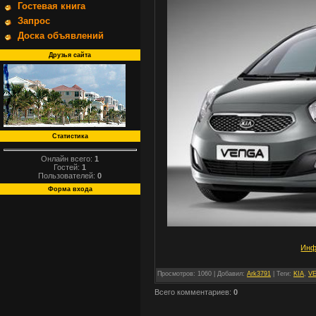
Гостевая книга
Запрос
Доска объявлений
Друзья сайта
Статистика
Онлайн всего:
1
Гостей:
1
Пользователей:
0
Форма входа
Инф
Просмотров
: 1060 |
Добавил
:
Ark3791
|
Теги
:
KIA
,
V
Всего комментариев
:
0