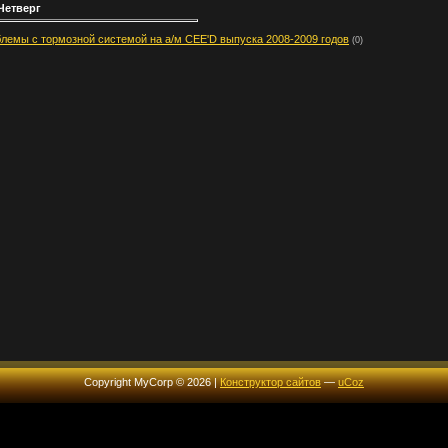
Четверг
лемы с тормозной системой на а/м CEE'D выпуска 2008-2009 годов
(0)
Copyright MyCorp © 2026
|
Конструктор сайтов
—
uCoz