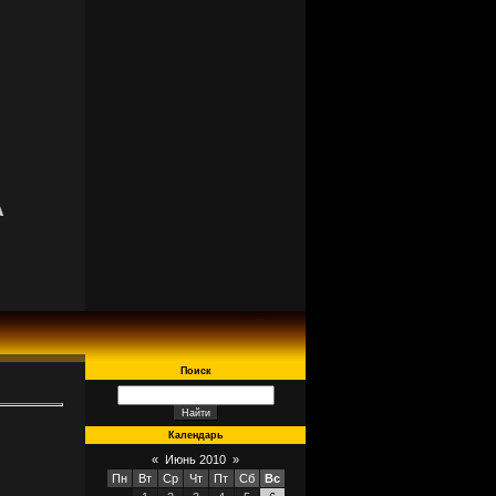
A
Поиск
Календарь
«
Июнь 2010
»
Пн
Вт
Ср
Чт
Пт
Сб
Вс