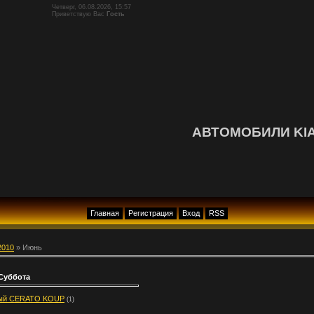
Четверг, 06.08.2026, 15:57
Приветствую Вас
Гость
АВТОМОБИЛИ KI
Главная
Регистрация
Вход
RSS
2010
»
Июнь
 Суббота
ый CERATO KOUP
(1)