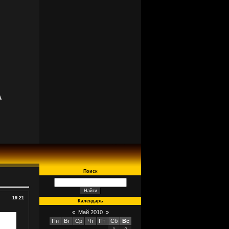
A
Поиск
19:21
Календарь
«
Май 2010
»
Пн
Вт
Ср
Чт
Пт
Сб
Вс