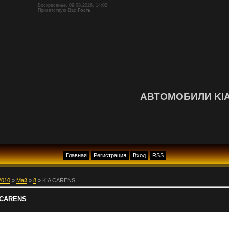
Воскресенье, 09.08.2026, 14:02
Приветствую Вас
Гость
АВТОМОБИЛИ KI
Главная
Регистрация
Вход
RSS
2010
»
Май
»
8
» KIA CARENS
 CARENS