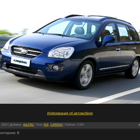
Информация об автомобиле
: 1023 |
Добавил
:
Ark3791
|
Теги
:
KIA
,
CARENS
|
Рейтинг
:
0.0
/
0
ментариев
:
0