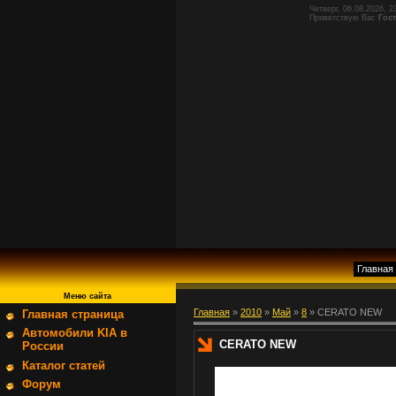
Четверг, 06.08.2026, 2
Приветствую Вас
Гос
Главная
Меню сайта
Главная
»
2010
»
Май
»
8
» CERATO NEW
Главная страница
Автомобили KIA в
CERATO NEW
России
Каталог статей
Форум