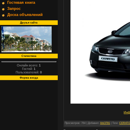
Гостевая книга
Запрос
Доска объявлений
Друзья сайта
Статистика
Онлайн всего:
1
Гостей:
1
Пользователей:
0
Форма входа
Инф
Просмотров
: 764 |
Добавил
:
Ark3791
|
Теги
:
CERAT