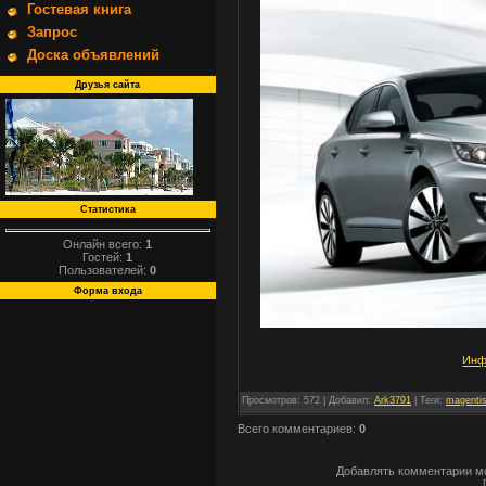
Гостевая книга
Запрос
Доска объявлений
Друзья сайта
Статистика
Онлайн всего:
1
Гостей:
1
Пользователей:
0
Форма входа
Инф
Просмотров
: 572 |
Добавил
:
Ark3791
|
Теги
:
magenti
Всего комментариев
:
0
Добавлять комментарии мо