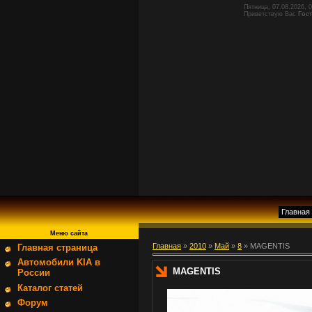
Пятница, 07.08.2026, 
Приветствую Вас
Гос
Главная
Меню сайта
Главная
»
2010
»
Май
»
8
» MAGENTIS
Главная страница
Автомобили KIA в
MAGENTIS
России
Каталог статей
Форум