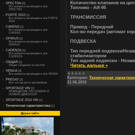
Количество клапанов на цил
SPECTRA
[0]
Все вопросы касающиеся а/м
Топливо - АИ-95
SPECTRA
FORTE 2010
[1]
ТРАНСМИССИЯ
Все вопросы касающиеся а/м FORTE
2010
Привод - Передний
CARENS
[1]
Все вопросы касающиеся а/м
Кол-во передач (автомат коро
CARENS
OPIRUS
[2]
ПОДВЕСКА
Все вопросы касающиеся а/м
OPIRUS
CADENZA
Тип передней подвескиНезав
[1]
Все вопросы касающиеся а/м
стабилизатором
CADENZA
Тип задней подвески - Нез
ОБЩАЯ
[1]
Читать дальше »
Общие сведения по а/м KIA
VENGA
[3]
Все вопросы касающиеся а/м VENGA
Категория:
Техническая характери
PREGIO
[2]
21.06.2010
Все что касается автомобиля
SPORTAGE VIN
[1]
РАЗМЕЩЕНИЕ VIN НОМЕРА И
НОМЕРА ДВИГАТЕЛЯ
SPORTAGE 2010 VIN
[1]
Техническая характеристика
[1]
Друзья сайта