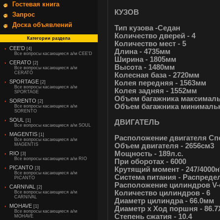
Гостевая книга
КУЗОВ
Запрос
Доска объявлений
Тип кузова -Седан
Количество дверей - 4
Категории раздела
Количество мест - 5
CEE'D
[4]
Длина - 4735мм
Все вопросы касающиеся а/м CEE'D
Ширина - 1805мм
CERATO
[2]
Высота - 1480мм
Все вопросы касающиеся а/м
CERATO
Колесная база - 2720мм
SPORTAGE
Колея передняя - 1563мм
[2]
Все вопросы касающиеся а/м
Колея задняя - 1552мм
SPORTAGE
Объем багажника максималь
SORENTO
[2]
Объем багажника минимальн
Все вопросы касающиеся а/м
SORENTO
SOUL
[1]
ДВИГАТЕЛЬ
Все вопросы касающиеся а/м SOUL
MAGENTIS
[1]
Расположение двигателя Сп
Все вопросы касающиеся а/м
Объем двигателя - 2656см3
MAGENTIS
Мощность - 189л.с.
RIO
[3]
Все вопросы касающиеся а/м RIO
При оборотах - 6000
PICANTO
Крутящий момент - 247/4000
[3]
Все вопросы касающиеся а/м
Система питания - Распред
PICANTO
Расположение цилиндров V
CARNIVAL
[2]
Количество цилиндров - 6
Все вопросы касающиеся а/м
CARNIVAL
Диаметр цилиндра - 66.0мм
MOHAVE
[1]
Диаметр х Ход поршня - 86.
Все вопросы касающиеся а/м
Степень сжатия - 10.4
MOHAVE