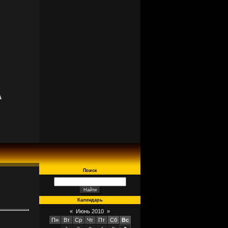
A
Поиск
Календарь
«
Июнь 2010
»
Пн
Вт
Ср
Чт
Пт
Сб
Вс