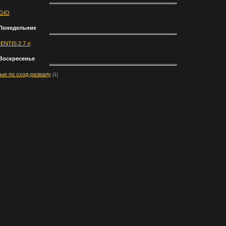
GIO
 Понедельник
NTIS 2.7 л
 Воскресенье
ые по сход-развалу
(1)