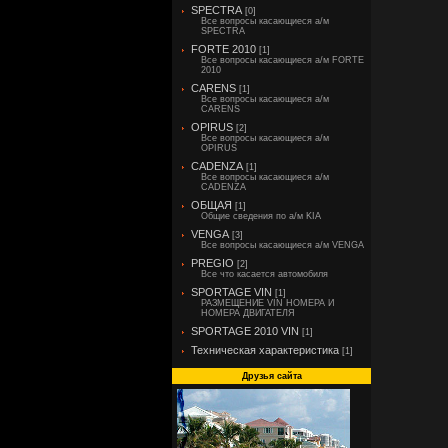
SPECTRA
[0]
Все вопросы касающиеся а/м
SPECTRA
FORTE 2010
[1]
Все вопросы касающиеся а/м FORTE
2010
CARENS
[1]
Все вопросы касающиеся а/м
CARENS
OPIRUS
[2]
Все вопросы касающиеся а/м
OPIRUS
CADENZA
[1]
Все вопросы касающиеся а/м
CADENZA
ОБЩАЯ
[1]
Общие сведения по а/м KIA
VENGA
[3]
Все вопросы касающиеся а/м VENGA
PREGIO
[2]
Все что касается автомобиля
SPORTAGE VIN
[1]
РАЗМЕЩЕНИЕ VIN НОМЕРА И
НОМЕРА ДВИГАТЕЛЯ
SPORTAGE 2010 VIN
[1]
Техническая характеристика
[1]
Друзья сайта