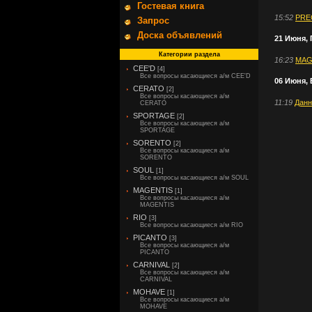
Гостевая книга
15:52
PRE
Запрос
Доска объявлений
21 Июня,
Категории раздела
16:23
MAGE
CEE'D
[4]
Все вопросы касающиеся а/м CEE'D
06 Июня,
CERATO
[2]
Все вопросы касающиеся а/м
11:19
Данн
CERATO
SPORTAGE
[2]
Все вопросы касающиеся а/м
SPORTAGE
SORENTO
[2]
Все вопросы касающиеся а/м
SORENTO
SOUL
[1]
Все вопросы касающиеся а/м SOUL
MAGENTIS
[1]
Все вопросы касающиеся а/м
MAGENTIS
RIO
[3]
Все вопросы касающиеся а/м RIO
PICANTO
[3]
Все вопросы касающиеся а/м
PICANTO
CARNIVAL
[2]
Все вопросы касающиеся а/м
CARNIVAL
MOHAVE
[1]
Все вопросы касающиеся а/м
MOHAVE