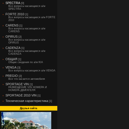
SPECTRA
[0]
Все вопросы касающиеся а/м
SPECTRA
FORTE 2010
[1]
Все вопросы касающиеся а/м FORTE
2010
CARENS
[1]
Все вопросы касающиеся а/м
CARENS
OPIRUS
[2]
Все вопросы касающиеся а/м
OPIRUS
CADENZA
[1]
Все вопросы касающиеся а/м
CADENZA
ОБЩАЯ
[1]
Общие сведения по а/м KIA
VENGA
[3]
Все вопросы касающиеся а/м VENGA
PREGIO
[2]
Все что касается автомобиля
SPORTAGE VIN
[1]
РАЗМЕЩЕНИЕ VIN НОМЕРА И
НОМЕРА ДВИГАТЕЛЯ
SPORTAGE 2010 VIN
[1]
Техническая характеристика
[1]
Друзья сайта