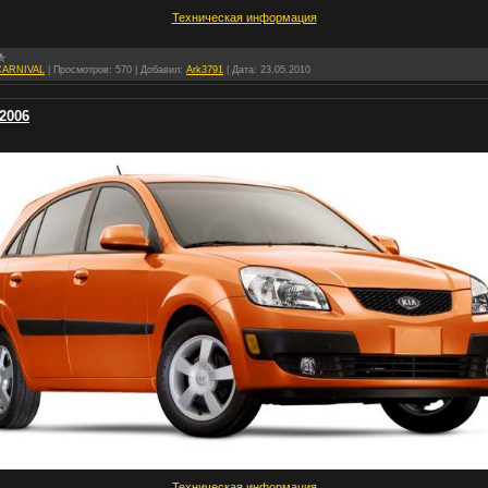
Техническая информация
CARNIVAL
|
Просмотров:
570
|
Добавил:
Ark3791
|
Дата:
23.05.2010
2006
Техническая информация