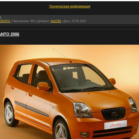
Техническая информация
CERATO
|
Просмотров:
620
|
Добавил:
Ark3791
|
Дата:
23.05.2010
ANTO 2006