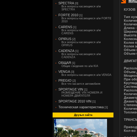
MAG
SPECTRA
[0]
Все вопросы касающиеся а/м
КУЗОВ
SPECTRA
FORTE 2010
[1]
Тип куз
Все вопросы касающиеся а/м FORTE
Количес
2010
Количес
CARENS
[1]
Длина -
Все вопросы касающиеся а/м
Ширина
CARENS
Высота 
OPIRUS
Колесна
[2]
Все вопросы касающиеся а/м
Колея п
OPIRUS
Колея з
Объем 
CADENZA
[1]
Объем 
Все вопросы касающиеся а/м
CADENZA
ДВИГА
ОБЩАЯ
[1]
Общие сведения по а/м KIA
Распол
VENGA
Объем д
[3]
Все вопросы касающиеся а/м VENGA
Мощност
При обо
PREGIO
[2]
Крутящи
Все что касается автомобиля
Систем
SPORTAGE VIN
[1]
Распол
РАЗМЕЩЕНИЕ VIN НОМЕРА И
Количес
НОМЕРА ДВИГАТЕЛЯ
Диаметр
SPORTAGE 2010 VIN
Диаметр
[1]
Степень
Техническая характеристика
[1]
Количес
Топливо
Друзья сайта
ТРАНС
Привод
Кол-во 