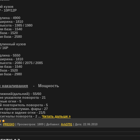
й кузов
 - 10Р/12Р
лина - 4900
ширина - 1810
ысота - 1985 / 1980
я база - 1540
база - 1520
я база - 2580
 длинный кузов
 / 16Р
лина - 5550
ширина - 1810
ысота - 2080 / 2075 / 2085
я база - 1540
база - 1520
я база - 2980
 накаливания
- Мощность
лижний/дальний) - 55/60
е указатели поворота - 21
ные огни - 5
 повторитель поворота - 5
е противотуман. фары - 27
гналы и задние огни - 21/5
сигналы поворота - 2
...
Читать дальше »
я:
PREGIO
|
Просмотров:
1809
|
Добавил:
Ark3791
|
Дата:
22.06.2010