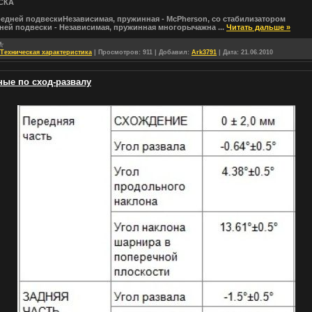
СКА
едней подвескиНезависимая, пружинная - McPherson, со стабилизатором
дней подвески - Независимая, пружинная многорычажна
...
Читать дальше »
Техническая характеристика
|
Просмотров:
911
|
Добавил:
Ark3791
|
Дата:
21.06.2010
ные по сход-развалу