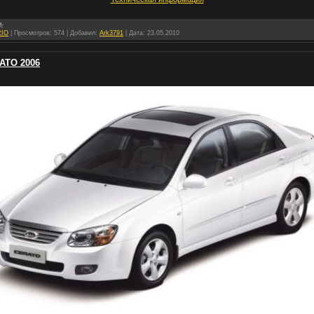
RIO
|
Просмотров:
574
|
Добавил:
Ark3791
|
Дата:
23.05.2010
ATO 2006