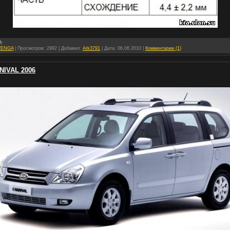
VENGA
|
Просмотров:
2992
|
Добавил:
Ark3791
|
Дата:
06.06.2010
|
Комментарии (1)
NIVAL 2006