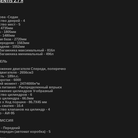
ENTIS 2.7 л
ова -Седан
тво дверей - 4
тво мест - 5
 4735мм
 - 1805мм
- 1480мм
я база - 2720мм
ередняя - 1563мм
адняя - 1552мм
багажника максимальный - 816л
багажника минимальный - 496л
ТЕЛЬ
ожение двигателя Спереди, поперечно
вигателя - 2656см3
ь - 189л.с.
ротах - 6000
й момент - 247/4000н*м
а питания - Распределенный впрыск
ожение цилиндров V-образный
тво цилиндров - 6
 цилиндра - 66.0мм
 х Ход поршня - 86.7Х45 мм
 сжатия - 10.4
тво клапанов на цилиндр - 4
 - АИ-95
МИССИЯ
 - Передний
передач (автомат коробка) - 5