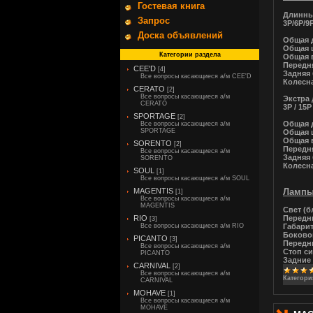
Гостевая книга
Длинны
Запрос
3Р/6Р/9Р
Доска объявлений
Общая д
Общая 
Категории раздела
Общая в
Передня
CEE'D
[4]
Задняя 
Все вопросы касающиеся а/м CEE'D
Колесна
CERATO
[2]
Все вопросы касающиеся а/м
Экстра
CERATO
3Р / 15Р
SPORTAGE
[2]
Общая д
Все вопросы касающиеся а/м
SPORTAGE
Общая 
Общая в
SORENTO
[2]
Передня
Все вопросы касающиеся а/м
Задняя 
SORENTO
Колесна
SOUL
[1]
Все вопросы касающиеся а/м SOUL
MAGENTIS
Лампы
[1]
Все вопросы касающиеся а/м
MAGENTIS
Свет (б
RIO
Передни
[3]
Все вопросы касающиеся а/м RIO
Габарит
Боковой
PICANTO
[3]
Передни
Все вопросы касающиеся а/м
Стоп си
PICANTO
Задние 
CARNIVAL
[2]
Все вопросы касающиеся а/м
Категори
CARNIVAL
MOHAVE
[1]
Все вопросы касающиеся а/м
MOHAVE