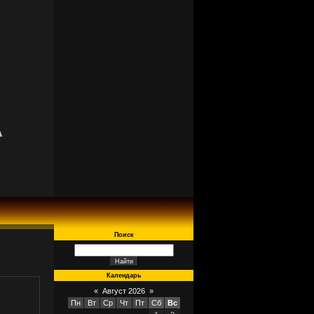
A
Поиск
Календарь
«
Август 2026
»
Пн
Вт
Ср
Чт
Пт
Сб
Вс