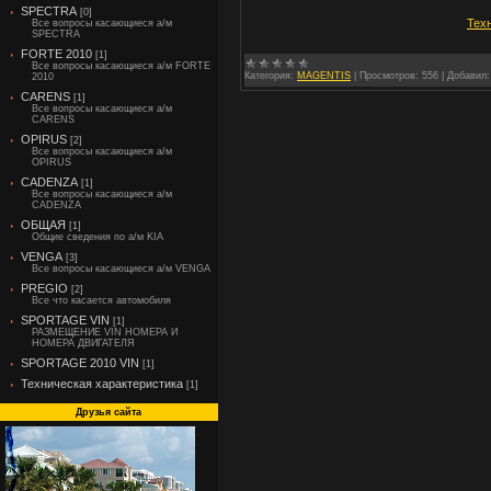
SPECTRA
[0]
Тех
Все вопросы касающиеся а/м
SPECTRA
FORTE 2010
[1]
Все вопросы касающиеся а/м FORTE
Категория:
MAGENTIS
|
Просмотров:
556
|
Добавил:
2010
CARENS
[1]
Все вопросы касающиеся а/м
CARENS
OPIRUS
[2]
Все вопросы касающиеся а/м
OPIRUS
CADENZA
[1]
Все вопросы касающиеся а/м
CADENZA
ОБЩАЯ
[1]
Общие сведения по а/м KIA
VENGA
[3]
Все вопросы касающиеся а/м VENGA
PREGIO
[2]
Все что касается автомобиля
SPORTAGE VIN
[1]
РАЗМЕЩЕНИЕ VIN НОМЕРА И
НОМЕРА ДВИГАТЕЛЯ
SPORTAGE 2010 VIN
[1]
Техническая характеристика
[1]
Друзья сайта