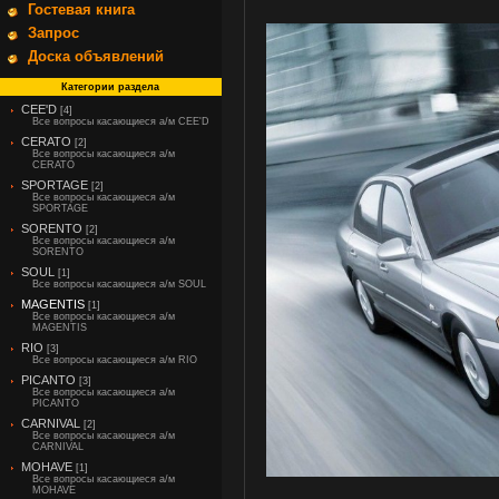
Гостевая книга
Запрос
Доска объявлений
Категории раздела
CEE'D
[4]
Все вопросы касающиеся а/м CEE'D
CERATO
[2]
Все вопросы касающиеся а/м
CERATO
SPORTAGE
[2]
Все вопросы касающиеся а/м
SPORTAGE
SORENTO
[2]
Все вопросы касающиеся а/м
SORENTO
SOUL
[1]
Все вопросы касающиеся а/м SOUL
MAGENTIS
[1]
Все вопросы касающиеся а/м
MAGENTIS
RIO
[3]
Все вопросы касающиеся а/м RIO
PICANTO
[3]
Все вопросы касающиеся а/м
PICANTO
CARNIVAL
[2]
Все вопросы касающиеся а/м
CARNIVAL
MOHAVE
[1]
Все вопросы касающиеся а/м
MOHAVE