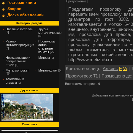
Предложение |
Гостевая книга
Предлагаем проволоку дл
Запрос
перематываем проволоку вязал
Доска объявлений
диаметров по гост 3282, Т
изготавливается в мотках 5-4
Категории раздела
внешнего, внутреннего, ширины
Цветные металлы
Трубы
[1]
металлические
мм, проволока для пресса,
[4]
проволока для гофротары,
Разная
Проволока,
проволоку, упаковываем по ж
металлопродукция
сетка,
[2]
стальные
любых диаметров в мотках 
канаты
[25]
строительных, хозяйственных
Нержавеющие и
Метизы
[0]
http://www.metizniki.ru
специальные
стали
[1]
Контактное лицо
:
Альянс
E
W
|
Металлопрокат
Металлолом
[0]
[59]
Просмотров
:
71
|
Размещено до
Алюминий и
сплавы
[0]
Всего комментариев
:
0
Друзья сайта
Добавлять комментарии мо
Статистика