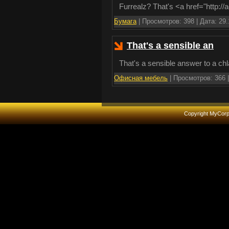
Furrealz? That's <a href="http:
Бумага
|
Просмотров:
398
|
Дата:
29.
That's a sensible an
That's a sensible answer to a ch
Офисная мебель
|
Просмотров:
366
Copyright MyCor