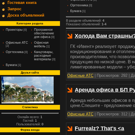
Гостевая книга
Оргтехника
[0]
Запрос
Бумага
[1]
Доска объявлений
В разделе объявлений
:
4
Категории раздела
Показано объявлений
:
1-4
Проекторы
Програмное
[0]
обеспечение
Холода Вам страшны? 
для офиса
[0]
Офисные АТС
Офисная
ГК «Ивент» реализует продажу
[2]
мебель
[1]
кондиционирования и отоплен
Оргтехника
Канцтовары,
[0]
расходные
производителями, что позволя
материалы
[0]
продукцию по низкой цене. В
Бумага
[1]
лимитированные модели – убед
Друзья сайта
Офисные АТС
|
Просмотров:
292
|
Да
Аренда офиса в БП Р
Аренда небольших офисов в п
цене.Спешите - предложение 
Статистика
Офисные АТС
|
Просмотров:
312
|
Да
Онлайн всего:
1
Гостей:
1
Пользователей:
0
Furrealz? That's <a
Форма входа